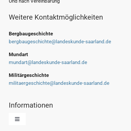
Und nach Vereinbarung
Weitere Kontaktmöglichkeiten
Bergbaugeschichte
bergbaugeschichte@landeskunde-saarland.de
Mundart
mundart@landeskunde-saarland.de
Militärgeschichte
militaergeschichte@landeskunde-saarland.de
Informationen
Toggle
Navigation