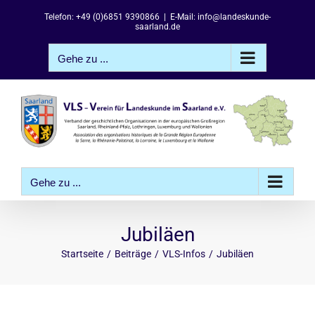
Zum
Telefon: +49 (0)6851 9390866
|
E-Mail: info@landeskunde-
Inhalt
saarland.de
springen
Gehe zu ...
Gehe zu ...
Jubiläen
Startseite
Beiträge
VLS-Infos
Jubiläen