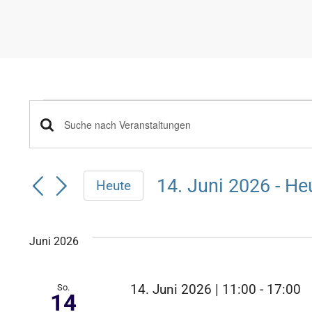
Veranstaltungen
Veranstaltungen
Bitte
Schlüsselwort
Suche
eingeben.
14. Juni 2026
 - 
He
Heute
Suche
und
Datum
nach
wählen.
Veranstaltungen
Ansichten,
Juni 2026
Schlüsselwort.
Navigation
So.
14. Juni 2026 | 11:00
-
17:00
14