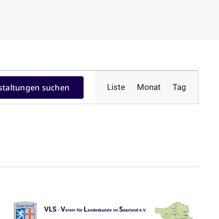
Veranstal
staltungen suchen
Liste
Monat
Tag
Ansichten
Navigatio