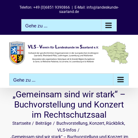
Zum
Telefon: +49 (0)6851 9390866
|
E-Mail: info@landeskunde-
Inhalt
saarland.de
springen
Gehe zu ...
Gehe zu ...
„Gemeinsam sind wir stark“ –
Buchvorstellung und Konzert
im Rechtschutzsaal
Startseite
Beiträge
Buchvorstellung
Konzert
Rückblick
VLS-Infos
„Gemeinsam sind wir stark“ – Buchvorstellung und Konzert im