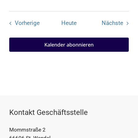
Veranstaltungen
Veran
Vorherige
Heute
Nächste
Kalender abonnieren
Kontakt Geschäftsstelle
Mommstraße 2
66606 St. Wendel