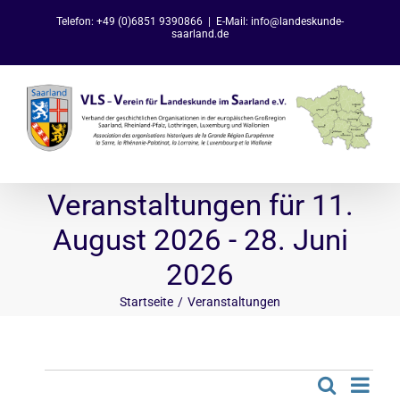
Zum
Telefon: +49 (0)6851 9390866
|
E-Mail: info@landeskunde-
Inhalt
saarland.de
springen
Veranstaltungen für 11.
August 2026 - 28. Juni
2026
Startseite
Veranstaltungen
Veranstaltungen
Ve
Suche
Liste