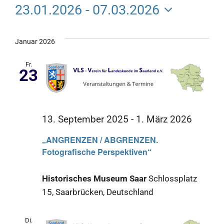
Veran
23.01.2026
 - 
07.03.2026
An
Such
Datum
Na
wählen.
Januar 2026
und
Fr.
Ansic
23
Navig
13. September 2025
-
1. März 2026
„ANGRENZEN / ABGRENZEN.
Fotografische Perspektiven“
Historisches Museum Saar
Schlossplatz
15, Saarbrücken, Deutschland
Di.