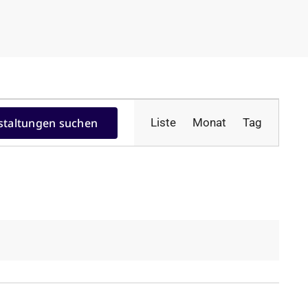
Veranstal
staltungen suchen
Liste
Monat
Tag
Ansichten
Navigatio