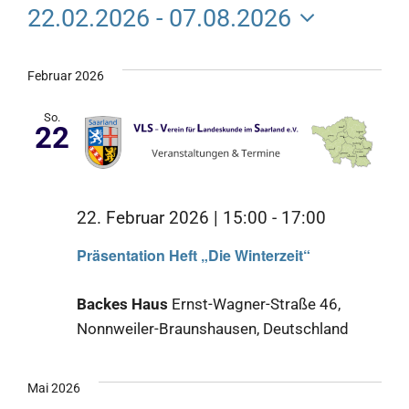
Veran
22.02.2026
 - 
07.08.2026
An
Such
Datum
Na
wählen.
Februar 2026
und
So.
Ansic
22
Navig
22. Februar 2026 | 15:00
-
17:00
Präsentation Heft „Die Winterzeit“
Backes Haus
Ernst-Wagner-Straße 46,
Nonnweiler-Braunshausen, Deutschland
Mai 2026