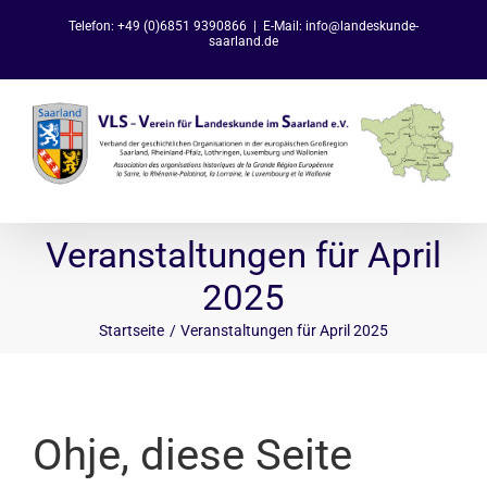
Zum
Telefon: +49 (0)6851 9390866
|
E-Mail: info@landeskunde-
Inhalt
saarland.de
springen
Veranstaltungen für April
2025
Startseite
Veranstaltungen für April 2025
Ohje, diese Seite