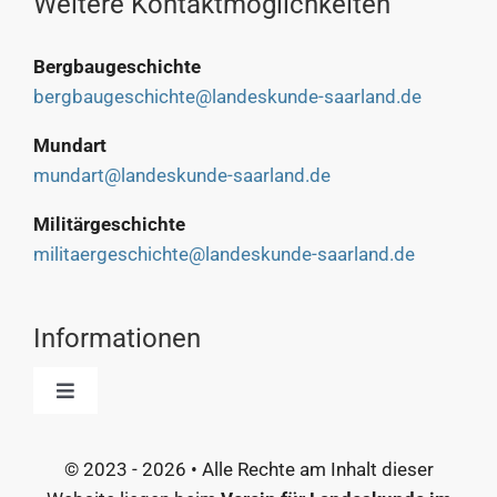
Weitere Kontaktmöglichkeiten
Bergbaugeschichte
bergbaugeschichte@landeskunde-saarland.de
Mundart
mundart@landeskunde-saarland.de
Militärgeschichte
militaergeschichte@landeskunde-saarland.de
Informationen
Toggle
Navigation
Start
© 2023 - 2026 • Alle Rechte am Inhalt dieser