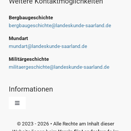
Weitere Kontaktmöglichkeiten
Bergbaugeschichte
bergbaugeschichte@landeskunde-saarland.de
Mundart
mundart@landeskunde-saarland.de
Militärgeschichte
militaergeschichte@landeskunde-saarland.de
Informationen
Toggle
Navigation
Start
© 2023 - 2026 • Alle Rechte am Inhalt dieser