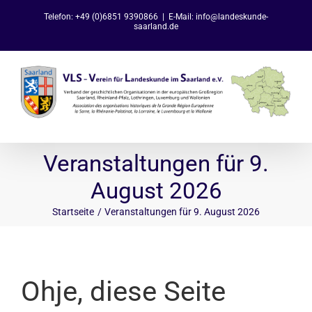
Zum
Telefon: +49 (0)6851 9390866
|
E-Mail: info@landeskunde-
Inhalt
saarland.de
springen
Veranstaltungen für 9.
August 2026
Startseite
Veranstaltungen für 9. August 2026
Ohje, diese Seite