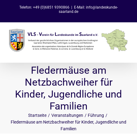
Zum
Telefon: +49 (0)6851 9390866
|
E-Mail: info@landeskunde-
Inhalt
saarland.de
springen
Fledermäuse am
Netzbachweiher für
Kinder, Jugendliche und
Familien
Startseite
Veranstaltungen
Führung
Fledermäuse am Netzbachweiher für Kinder, Jugendliche und
Familien