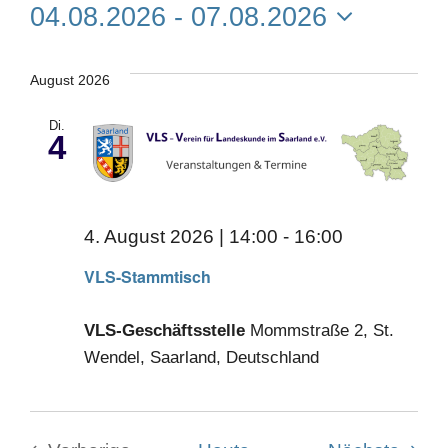
Veran
04.08.2026
 - 
07.08.2026
An
Such
Datum
Na
wählen.
August 2026
und
Di.
Ansic
4
Navig
4. August 2026 | 14:00
-
16:00
VLS-Stammtisch
VLS-Geschäftsstelle
Mommstraße 2, St.
Wendel, Saarland, Deutschland