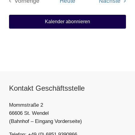
Veran
Vorherige
Heute
Nächste
Veranstaltungen
Kalender abonnieren
Kontakt Geschäftsstelle
Mommstraße 2
66606 St. Wendel
(Bahnhof – Eingang Vorderseite)
Telefon: +49 (0) 6851 9390866