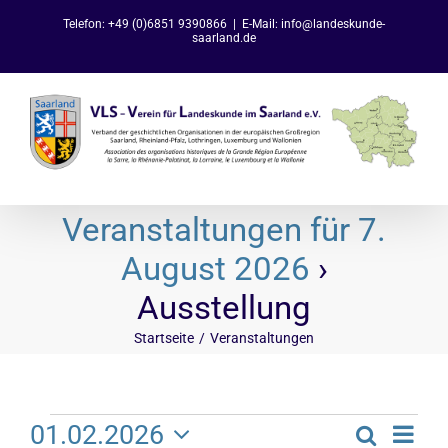
Zum
Telefon: +49 (0)6851 9390866
|
E-Mail: info@landeskunde-
Inhalt
saarland.de
springen
Veranstaltungen für 7.
August 2026
›
Ausstellung
Startseite
Veranstaltungen
Veranstaltungen
Ve
01.02.2026
Suche
Tag