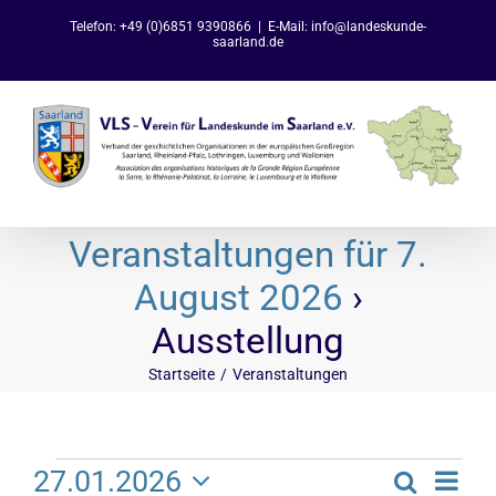
Zum
Telefon: +49 (0)6851 9390866
|
E-Mail: info@landeskunde-
Inhalt
saarland.de
springen
Veranstaltungen für 7.
August 2026
›
Ausstellung
Startseite
Veranstaltungen
Veranstaltungen
Ve
27.01.2026
Suche
Tag