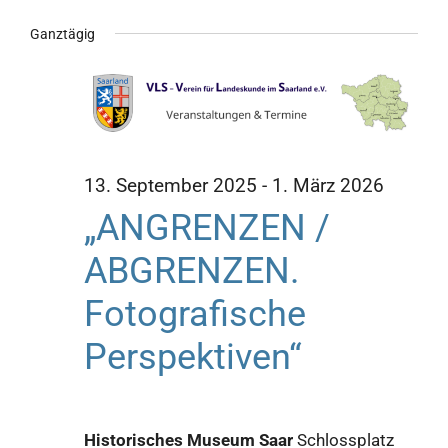
Veran
Datum
An
Ganztägig
für
wählen.
Such
Na
und
27.
Ansic
Januar
13. September 2025
-
1. März 2026
Navig
„ANGRENZEN /
2026
ABGRENZEN.
Fotografische
Perspektiven“
Historisches Museum Saar
Schlossplatz