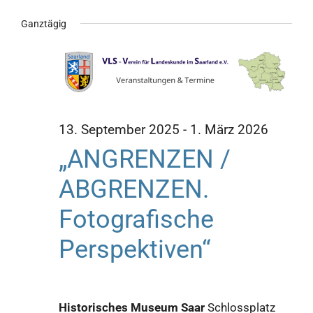
Veran
Datum
An
Ganztägig
für
wählen.
Such
Na
und
20.
Ansic
Januar
13. September 2025
-
1. März 2026
Navig
„ANGRENZEN /
2026
ABGRENZEN.
Fotografische
Perspektiven“
Historisches Museum Saar
Schlossplatz