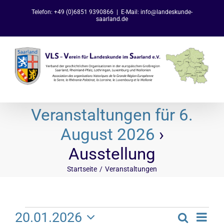
Zum
Telefon: +49 (0)6851 9390866
|
E-Mail: info@landeskunde-
Inhalt
saarland.de
springen
Veranstaltungen für 6.
August 2026
›
Ausstellung
Startseite
Veranstaltungen
Veranstaltungen
Ve
20.01.2026
Suche
Tag